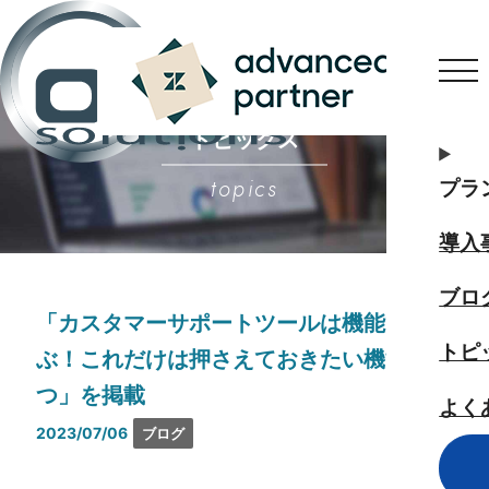
トピックス
topics
プラ
導入
ブロ
「カスタマーサポートツールは機能で選
トピ
ぶ！これだけは押さえておきたい機能4
つ」を掲載
よく
2023/07/06
ブログ