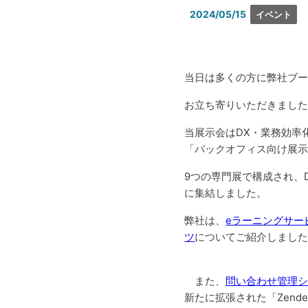
2024/05/15
イベント
当日は多くの方に弊社ブ
お立ち寄りいただきまし
当展示会はDX・業務効率
「バックオフィス向け展
9つの専門展で構成され、
に集結しました。
弊社は、
eラーニングサー
ツ
についてご紹介しまし
また、
問い合わせ管理シス
新たに拡張された「Zend