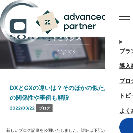
トピックス
topics
プラ
導入
ブロ
DXとCXの違いは？そのほかの似た用語と
トピ
の関係性や事例も解説
2022/03/22
ブログ
よく
新しいブログ記事を公開いたしました。詳細は下記から御覧く